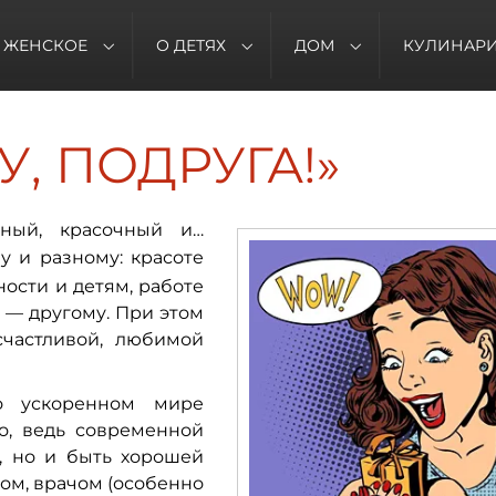
ЖЕНСКОЕ
О ДЕТЯХ
ДОМ
КУЛИНАР
У, ПОДРУГА!»
ный, красочный и…
у и разному: красоте
ости и детям, работе
 — другому. При этом
счастливой, любимой
 ускоренном мире
о, ведь современной
, но и быть хорошей
гом, врачом (особенно