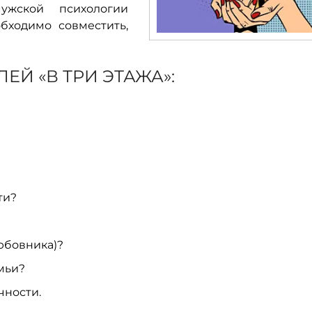
мужской психологии
бходимо совместить,
ЕЙ «В ТРИ ЭТАЖА»:
ти?
юбовника)?
мьи?
чности.