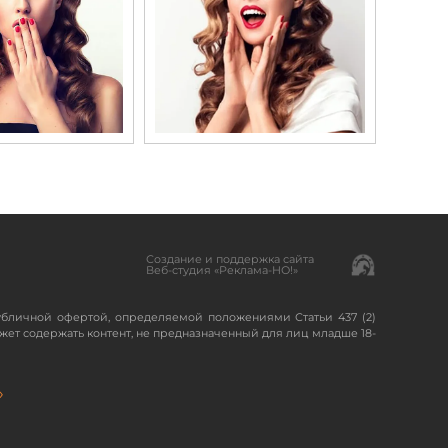
Создание и поддержка сайта
Веб-студия «Реклама-НО!»
убличной офертой, определяемой положениями Статьи 437 (2)
жет содержать контент, не предназначенный для лиц младше 18-
»