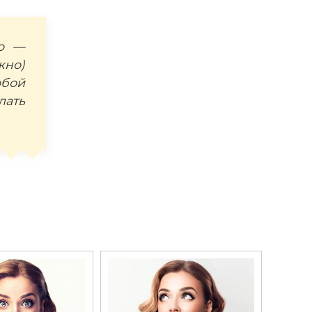
но —
жно)
обой
лать