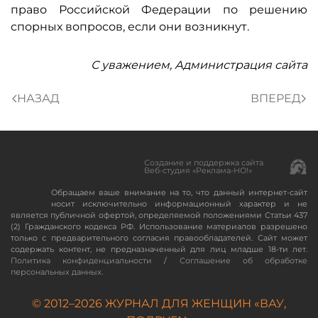
право Российской Федерации по решению
спорных вопросов, если они возникнут.
С уважением, Администрация сайта
НАЗАД
ВПЕРЕД
Создание и поддержка сайта
Веб-студия «Реклама-НО!»
Обращаем ваше внимание на то, что данный интернет-сайт
носит исключительно информационный характер и не
является публичной офертой, определяемой положениями Статьи 437
(2) Гражданского кодекса РФ. Использование материалов разрешено
только с предварительного согласия правообладателей. Сайт может
содержать контент, не предназначенный для лиц младше 18-ти лет.
Политика конфиденциальности
/
Соглашение об обработке
персональных данных
.
© 2012–
2026
ЖУРНАЛ ДЛЯ ЖЕНЩИН «ВАУ,