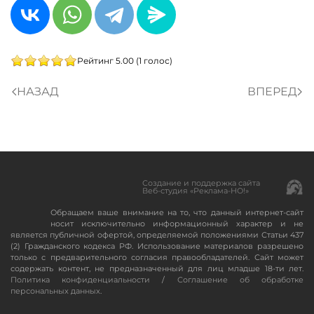
Рейтинг 5.00 (1 голос)
НАЗАД
ВПЕРЕД
Создание и поддержка сайта
Веб-студия «Реклама-НО!»
Обращаем ваше внимание на то, что данный интернет-сайт
носит исключительно информационный характер и не
является публичной офертой, определяемой положениями Статьи 437
(2) Гражданского кодекса РФ. Использование материалов разрешено
только с предварительного согласия правообладателей. Сайт может
содержать контент, не предназначенный для лиц младше 18-ти лет.
Политика конфиденциальности
/
Соглашение об обработке
персональных данных
.