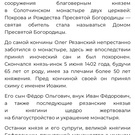
сооружения благоверным князем
в Солотчинском монастыре двух церквей:
Покрова и Рождества Пресвятой Богородицы —
святая обитель стала называться Домом
Пресвятой Богородицы.
До самой кончины Олег Рязанский непрестанно
заботился о монастыре, здесь же впоследствии
принял иноческий сан и был похоронен.
Скончался князь-инок 5 июня 1402 года, будучи
65 лет от роду, имея за плечами более 50 лет
княжения. Пред кончиной своей он принял
схиму с именем Иоаким.
Его сын Фёдор Ольгович, внук Иван Фёдорович,
а также последующие рязанские князья
и княгини щедро жертвовали
на благоустройство и украшение монастыря.
Останки князя и его супруги, великой княгини