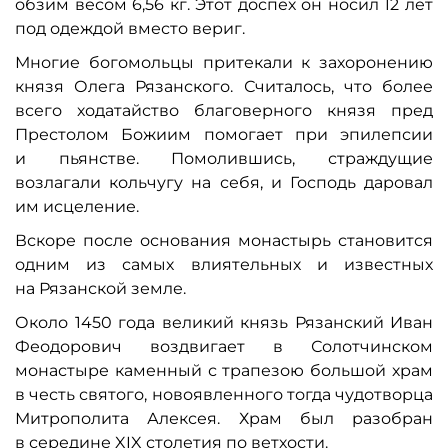
обзим весом 6,56 кг. Этот доспех он носил 12 лет
под одеждой вместо вериг.
Многие богомольцы притекали к захоронению
князя Олега Рязанского. Считалось, что более
всего ходатайство благоверного князя пред
Престолом Божиим помогает при эпилепсии
и пьянстве. Помолившись, страждущие
возлагали кольчугу на себя, и Господь даровал
им исцеление.
Вскоре после основания монастырь становится
одним из самых влиятельных и известных
на Рязанской земле.
Около 1450 года великий князь Рязанский Иван
Феодорович воздвигает в Солотчинском
монастыре каменный с трапезою большой храм
в честь святого, новоявленного тогда чудотворца
Митрополита Алексея. Храм был разобран
в середине XIX столетия по ветхости.