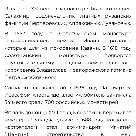
В начале XV века в монастыре был похоронен
Салахмир, родоначальник знатных рязанских
фамилий Вердеревских, Апраксиных, Дувановых.
В 1552 году в Солотчинском монастыре
останавливались войска Ивана Грозного,
которые шли на покорение Казани. В 1618 году
Солотчинский монастырь подвергся
опустошительному нападению войск польского
королевича Владислава и запорожского гетмана
Петра Сагайдачного.
Согласно составленной в 1636 году Патриархом
Иоасафом «лествице власти», обитель занимала
34 место среди 700 российских монастырей.
Впроль до конца XVII века, монастырь переживал
некоторый упадок, однако с 1688 года, когда его
настоятелем стал архимандрит Игнатий
(Шангин), строительство в нем