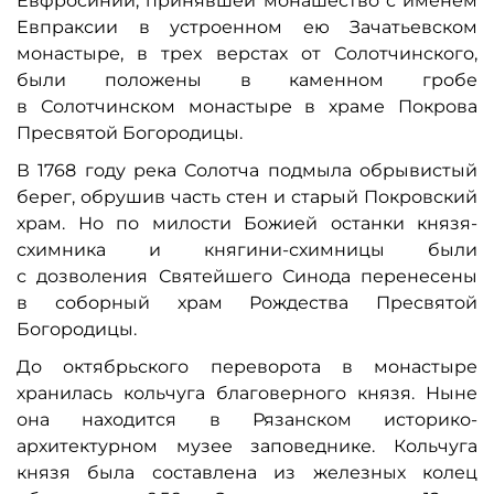
Евфросинии, принявшей монашество с именем
Евпраксии в устроенном ею Зачатьевском
монастыре, в трех верстах от Солотчинского,
были положены в каменном гробе
в Солотчинском монастыре в храме Покрова
Пресвятой Богородицы.
В 1768 году река Солотча подмыла обрывистый
берег, обрушив часть стен и старый Покровский
храм. Но по милости Божией останки князя-
схимника и княгини-схимницы были
с дозволения Святейшего Синода перенесены
в соборный храм Рождества Пресвятой
Богородицы.
До октябрьского переворота в монастыре
хранилась кольчуга благоверного князя. Ныне
она находится в Рязанском историко-
архитектурном музее заповеднике. Кольчуга
князя была составлена из железных колец