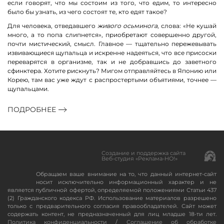
если говорят, что мы состоим из того, что едим, то интересно
было бы узнать, из чего состоят те, кто едят такое?
Для человека, отведавшего
живого осьминога
, слова: «Не кушай
много, а то попа слипнется», приобретают совершенно другой,
почти мистический, смысл. Главное — тщательно пережевывать
извивающиеся щупальца и искренне надеяться, что все присоски
переварятся в организме, так и не добравшись до заветного
сфинктера. Хотите рискнуть? Мигом отправляйтесь в Японию или
Корею, там вас уже ждут с распростертыми объятиями, точнее —
щупальцами.
ПОДРОБНЕЕ
Создание и поддержка сайта
Веб-студия «Реклама-НО!»
Обращаем ваше внимание на то, что данный интернет-сайт
носит исключительно информационный характер и не
является публичной офертой, определяемой положениями Статьи 437
(2) Гражданского кодекса РФ. Использование материалов разрешено
только с предварительного согласия правообладателей. Сайт может
содержать контент, не предназначенный для лиц младше 18-ти лет.
Политика конфиденциальности
/
Соглашение об обработке