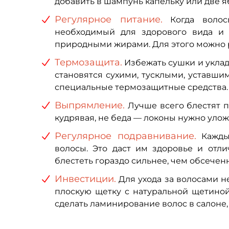
добавить в шампунь капельку или две я
Регулярное питание.
Когда волос
необходимый для здорового вида и 
природными жирами. Для этого можно р
Термозащита.
Избежать сушки и укладк
становятся сухими, тусклыми, уставши
специальные термозащитные средства.
Выпрямление.
Лучше всего блестят п
кудрявая, не беда — локоны нужно улож
Регулярное подравнивание.
Каждый
волосы. Это даст им здоровье и отли
блестеть гораздо сильнее, чем обсечен
Инвестиции.
Для ухода за волосами н
плоскую щетку с натуральной щетино
сделать ламинирование волос в салоне, 