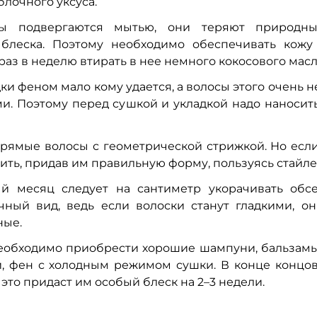
блочного уксуса.
ы подвергаются мытью, они теряют природны
блеска. Поэтому необходимо обеспечивать кожу
аз в неделю втирать в нее немного кокосового масл
и феном мало кому удается, а волосы этого очень н
ми. Поэтому перед сушкой и укладкой надо наносит
рямые волосы с геометрической стрижкой. Но если
ить, придав им правильную форму, пользуясь стайл
 месяц следует на сантиметр укорачивать обс
чный вид, ведь если волоски станут гладкими, он
ные.
еобходимо приобрести хорошие шампуни, бальзамы,
й, фен с холодным режимом сушки. В конце концо
это придаст им особый блеск на 2–3 недели.