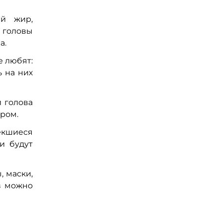
й жир,
 головы
а.
е любят:
ь на них
 голова
ером.
екшиеся
и будут
 маски,
в можно