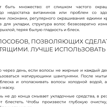
т быть множество: от слишком частого окра
 до недостатка витаминов или проблем со здо
оими локонами, регулярного окрашивания едкими к
 для укладки, структура волос безвозвратно изме
рыхлой, теряя былую гладкость и блеск.
ПОСОБОВ, ПОЗВОЛЯЮЩИХ СДЕЛА
ТЯЩИМИ. ЛУЧШЕ ИСПОЛЬЗОВАТЬ
 через день, если волосы не жирные и каждый ден
льзоваться матирующими шампунями. После мыть
блеска и ополаскивать волосы холодной водой, а
 маску.
не до конца смывает укладочные средства, в рез
т блестеть. Чтобы произвести глубокую очистку