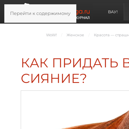
ВАУ!
Перейти к содержимому
WoW!
Женское
Красота — страш
КАК ПРИДАТЬ 
СИЯНИЕ?