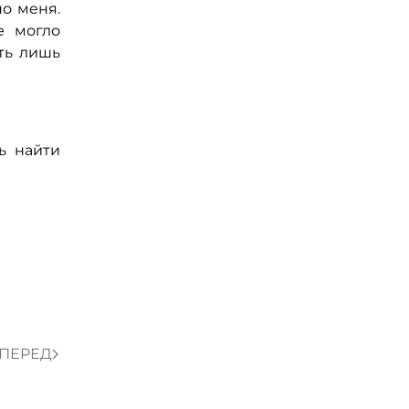
но меня.
е могло
ть лишь
ь найти
ПЕРЕД