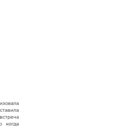
низовала
оставила
 встреча
о когда