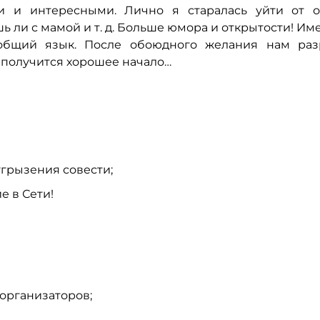
и и интересными. Лично я старалась уйти от 
ь ли с мамой и т. д. Больше юмора и открытости! Им
общий язык. После обоюдного желания нам ра
о получится хорошее начало…
грызения совести;
е в Сети!
организаторов;
.