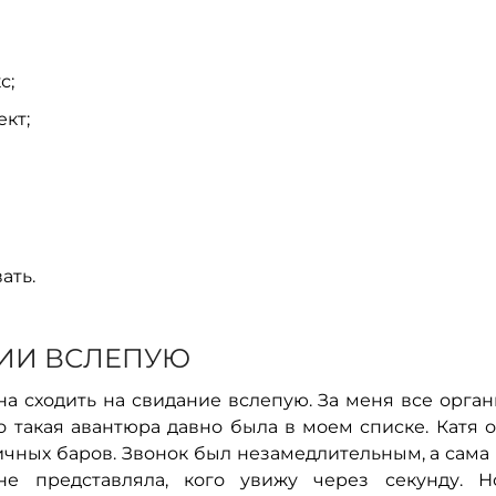
с;
ект;
ать.
НИИ ВСЛЕПУЮ
а сходить на свидание вслепую. За меня все орга
то такая авантюра давно была в моем списке. Катя 
чных баров. Звонок был незамедлительным, а сама
е представляла, кого увижу через секунду. Н