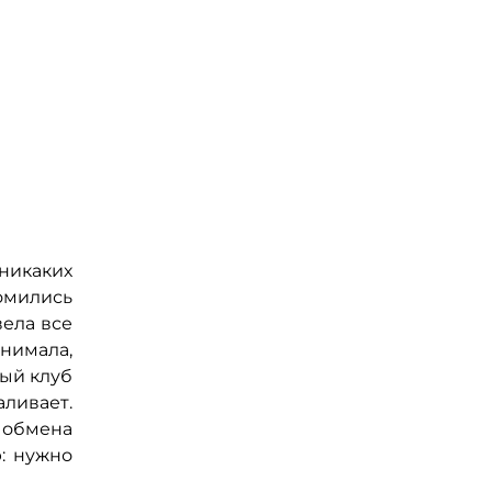
никаких
омились
вела все
нимала,
ный клуб
ливает.
 обмена
: нужно