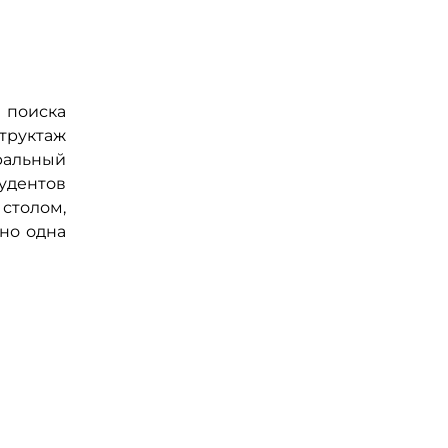
 поиска
структаж
гральный
тудентов
столом,
вно одна