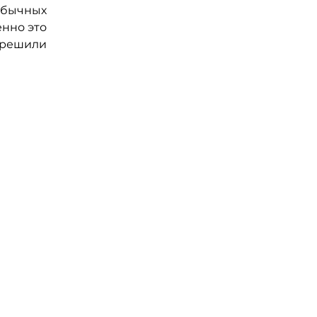
обычных
енно это
зрешили