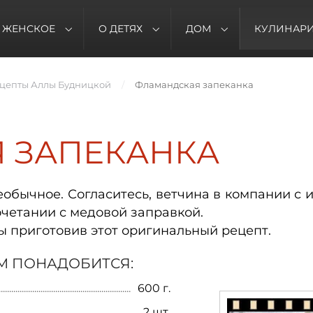
ЖЕНСКОЕ
О ДЕТЯХ
ДОМ
КУЛИНАР
цепты Аллы Будницкой
Фламандская запеканка
 ЗАПЕКАНКА
обычное. Согласитесь, ветчина в компании с
очетании с медовой заправкой.
ы приготовив этот оригинальный рецепт.
М ПОНАДОБИТСЯ:
600 г.
2 шт.