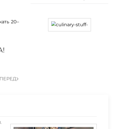
кать 20–
!
ПЕРЕД
.