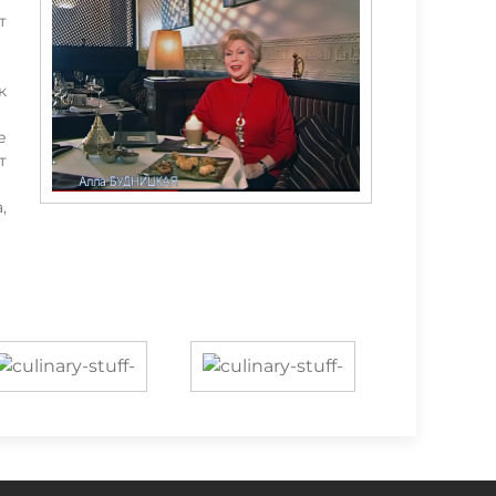
т
к
е
т
,