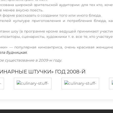
ована широкой зрительской аудитории: для тех кто, хоче
не менее вкусно поесть.
й форме рассказать о создании того или иного блюда.
телей культуре приготовления и потребления блюда, ка
нтами шоу (в программе кроме ведущей принимают участи
позиторы, сценаристы, художники т. е. все те, кто участвуе
ки» — популярная киноактриса, очень красивая женщина
лла Будницкая
.
е существование в 2009-м году.
НАРНЫЕ ШТУЧКИ» ГОД 2008-Й