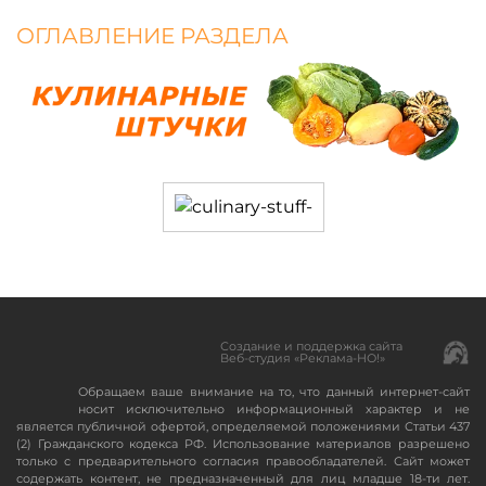
ОГЛАВЛЕНИЕ РАЗДЕЛА
Создание и поддержка сайта
Веб-студия «Реклама-НО!»
Обращаем ваше внимание на то, что данный интернет-сайт
носит исключительно информационный характер и не
является публичной офертой, определяемой положениями Статьи 437
(2) Гражданского кодекса РФ. Использование материалов разрешено
только с предварительного согласия правообладателей. Сайт может
содержать контент, не предназначенный для лиц младше 18-ти лет.