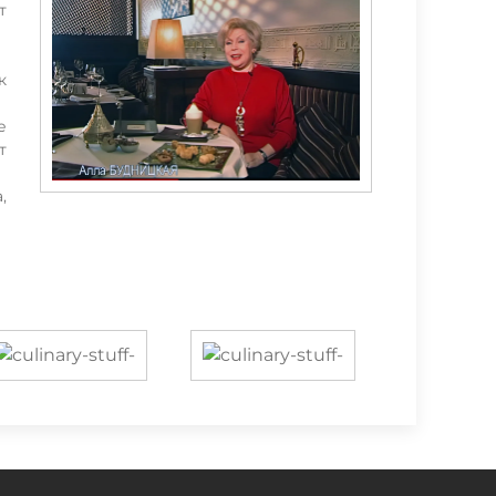
т
к
е
т
,