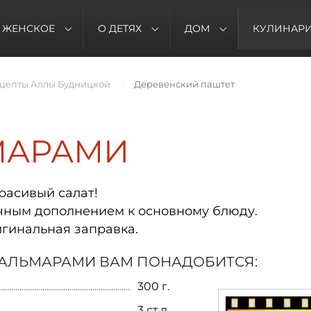
ЖЕНСКОЕ
О ДЕТЯХ
ДОМ
КУЛИНАР
цепты Аллы Будницкой
Деревенский паштет
МАРАМИ
расивый салат!
ичным дополнением к основному блюду.
игинальная заправка.
КАЛЬМАРАМИ ВАМ ПОНАДОБИТСЯ:
300 г.
3 ст.л.