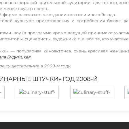
ована широкой зрительской аудитории: для тех кто, хоче
не менее вкусно поесть.
й форме рассказать о создании того или иного блюда.
телей культуре приготовления и потребления блюда, ка
нтами шоу (в программе кроме ведущей принимают участи
позиторы, сценаристы, художники т. е. все те, кто участвуе
ки» — популярная киноактриса, очень красивая женщина
лла Будницкая
.
е существование в 2009-м году.
НАРНЫЕ ШТУЧКИ» ГОД 2008-Й