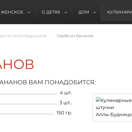
ЖЕНСКОЕ
О ДЕТЯХ
ДОМ
КУЛИНАР
цепты Аллы Будницкой
Сарбе из бананов
АНОВ
БАНАНОВ ВАМ ПОНАДОБИТСЯ:
4 шт.
3 шт..
150 гр.