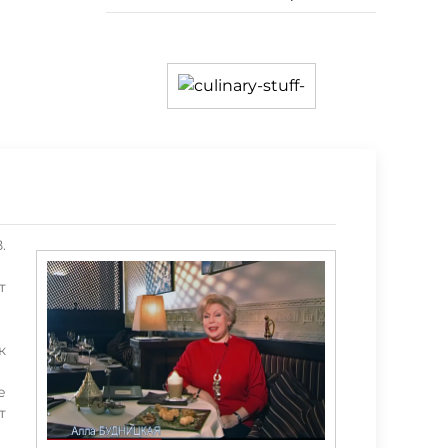
.
т
к
е
т