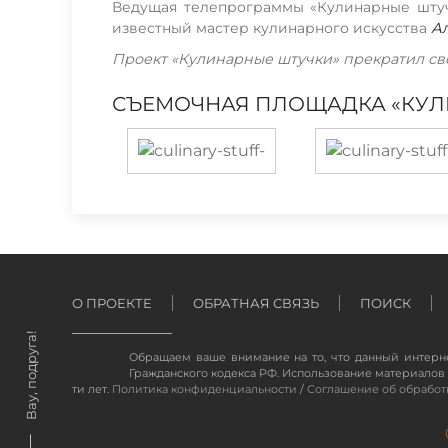
Ведущая телепрограммы «Кулинарные штуч
известный мастер кулинарного искусства
А
Проект «Кулинарные штучки» прекратил сво
СЪЕМОЧНАЯ ПЛОЩАДКА «КУЛИ
О ПРОЕКТЕ
ОБРАТНАЯ СВЯЗЬ
ПОИСК
Вау, подруга!
Обращаем ваше внимание на то, что данный интерн
Гражданского кодекса РФ. Использование материалов 
ти лет.
Политика конфиденциальности
/
Соглашение об обработ