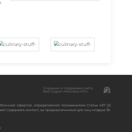
,
Создание и поддержка сайта
Веб-студия «Реклама-НО!»
убличной офертой, определяемой положениями Статьи 437 (2)
жет содержать контент, не предназначенный для лиц младше 18-
»