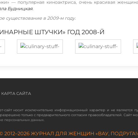
ки» — популярная киноактриса, очень красивая женщина
лла Будницкая
.
е существование в 2009-м году.
НАРНЫЕ ШТУЧКИ» ГОД 2008-Й
КАРТА САЙТА
ет-сайт носит исключительно информационный характер и не является п
разрешено только с предварительного согласия правообладателей. Сайт мо
ке персональных данных
.
© 2012–
2026
ЖУРНАЛ ДЛЯ ЖЕНЩИН «ВАУ, ПОДРУГА!