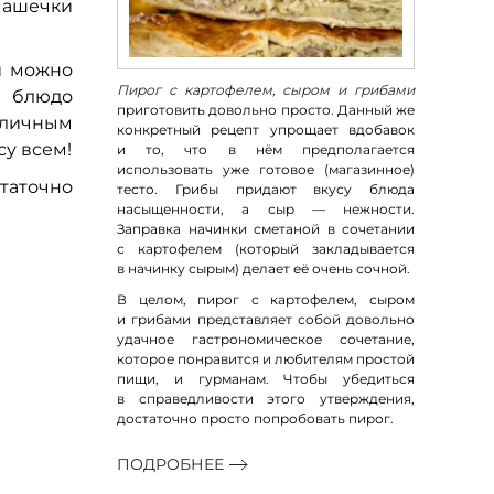
 чашечки
и можно
Пирог с картофелем, сыром и грибами
о блюдо
приготовить довольно просто. Данный же
тличным
конкретный рецепт упрощает вдобавок
су всем!
и то, что в нём предполагается
использовать уже готовое (магазинное)
таточно
тесто. Грибы придают вкусу блюда
насыщенности, а сыр — нежности.
Заправка начинки сметаной в сочетании
с картофелем (который закладывается
в начинку сырым) делает её очень сочной.
В целом, пирог с картофелем, сыром
и грибами представляет собой довольно
удачное гастрономическое сочетание,
которое понравится и любителям простой
пищи, и гурманам. Чтобы убедиться
в справедливости этого утверждения,
достаточно просто попробовать пирог.
ПОДРОБНЕЕ