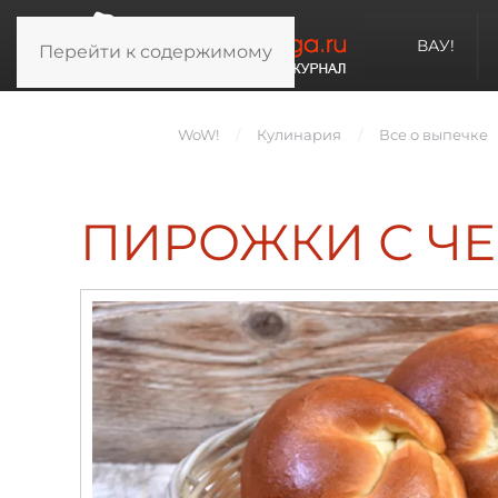
ВАУ!
Перейти к содержимому
WoW!
Кулинария
Все о выпечке
ПИРОЖКИ С Ч