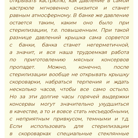
открывать кастрюлю, как давление в самой
кастрюле мгновенно снизится и станет
равным атмосферному. В банке же давление
остается таким, каким оно было при
стерилизации, т.е. повышенным. При такой
разнице давлений крышка сама сорвется
с банки, банка станет негерметичной,
а значит, и вся наша трудоемкая работа
по приготовлению мясных консервов
пропадет. Можно, конечно, после
стерилизации вообще не открывать крышку
скороварки, набраться терпения и ждать
несколько часов, чтобы все само остыло.
Но за эти долгие часы горячей выдержки
консервы могут значительно ухудшиться
в качестве, а то и вовсе стать несъедобными,
с неприятным привкусом, темными и т.д.
Если использовать для стерилизации
в скороварках специальные стеклянные