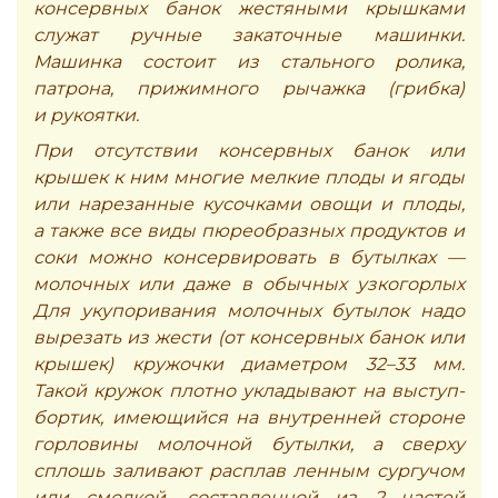
консервных банок жестяными крышками
служат ручные закаточные машинки.
Машинка состоит из стального ролика,
патрона, прижимного рычажка (грибка)
и рукоятки.
При отсутствии консервных банок или
крышек к ним многие мелкие плоды и ягоды
или нарезанные кусочками овощи и плоды,
а также все виды пюреобразных продуктов и
соки можно консервировать в бутылках —
молочных или даже в обычных узкогорлых
Для укупоривания молочных бутылок надо
вырезать из жести (от консервных банок или
крышек) кружочки диаметром 32–33 мм.
Такой кружок плотно укладывают на выступ-
бортик, имеющийся на внутренней стороне
горловины молочной бутылки, а сверху
сплошь заливают расплав ленным сургучом
или смолкой, составленной из 2 частей