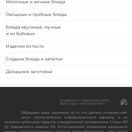
Молочные и яичные блюда
Oвощные и грибные блюда
Блюда крупяные, мучные
и из бобовых
Изделия из теста
Сладкие блюда и напитки
Домашние заготовки
Создание и поддержка сайта
Веб-студия «Реклама-НО!»
Обращаем ваше внимание на то, что данный интернет-сайт
носит исключительно информационный характер и не
является публичной офертой, определяемой положениями Статьи 437
(2) Гражданского кодекса РФ. Использование материалов разрешено
только с предварительного согласия правообладателей. Сайт может