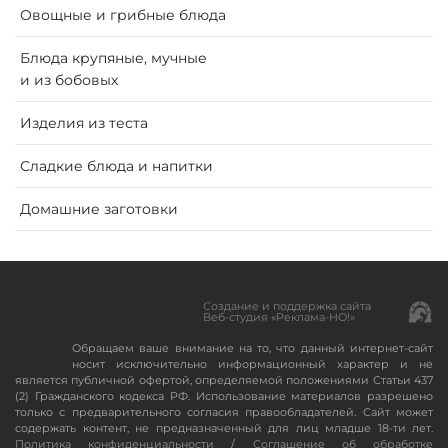
Oвощные и грибные блюда
Блюда крупяные, мучные
и из бобовых
Изделия из теста
Сладкие блюда и напитки
Домашние заготовки
Создание и поддержка сайта
Веб-студия «Реклама-НО!»
Обращаем ваше внимание на то, что данный интернет-сайт
носит исключительно информационный характер и не
является публичной офертой, определяемой положениями Статьи 437
(2) Гражданского кодекса РФ. Использование материалов разрешено
только с предварительного согласия правообладателей. Сайт может
содержать контент, не предназначенный для лиц младше 18-ти лет.
Политика конфиденциальности
/
Соглашение об обработке